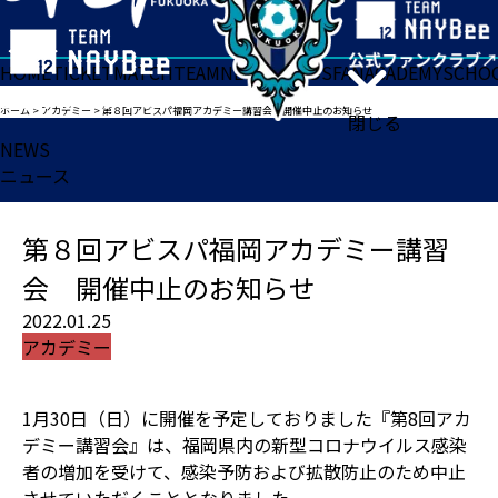
HOME
TICKET
MATCH
TEAM
NEWS
GOODS
FAN
ACADEMY
SCHO
ホーム
>
アカデミー
>
第８回アビスパ福岡アカデミー講習会 開催中止のお知らせ
閉じる
NEWS
ニュース
第８回アビスパ福岡アカデミー講習
会 開催中止のお知らせ
2022.01.25
アカデミー
1月30日（日）に開催を予定しておりました『第8回アカ
デミー講習会』は、福岡県内の新型コロナウイルス感染
者の増加を受けて、感染予防および拡散防止のため中止