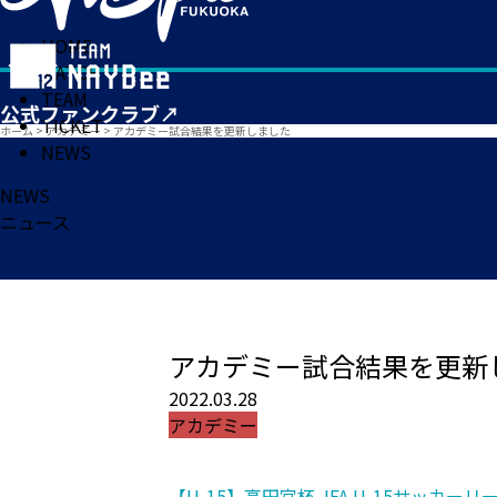
HOME
MATCH
TEAM
TICKET
ホーム
>
アカデミー
>
アカデミー試合結果を更新しました
NEWS
NEWS
ニュース
アカデミー試合結果を更新
2022.03.28
アカデミー
【U-15】高円宮杯 JFA U-15サッカーリー