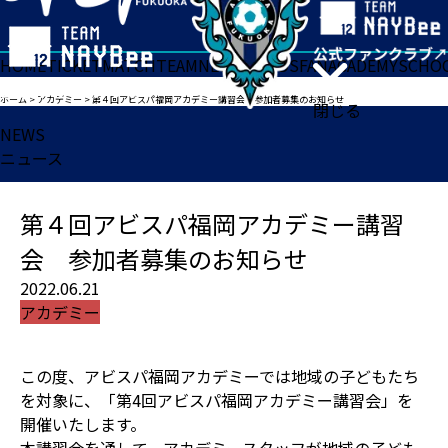
HOME
TICKET
MATCH
TEAM
NEWS
GOODS
FAN
ACADEMY
SCHO
ホーム
>
アカデミー
>
第４回アビスパ福岡アカデミー講習会 参加者募集のお知らせ
閉じる
NEWS
ニュース
第４回アビスパ福岡アカデミー講習
会 参加者募集のお知らせ
2022.06.21
アカデミー
この度、アビスパ福岡アカデミーでは地域の子どもたち
を対象に、「第4回アビスパ福岡アカデミー講習会」を
開催いたします。