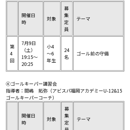
募
開催日
集
対象
テーマ
時
定
員
7月9日
第
小4
（土）
24
4
～6
ゴール前の守備
19:15〜
名
回
年生
20:25
④ゴールキーパー講習会
指導者：間嶋 拓弥（アビスパ福岡アカデミーU-12&15
ゴールキーパーコーチ）
募
開催日
集
対象
テーマ
時
定
員