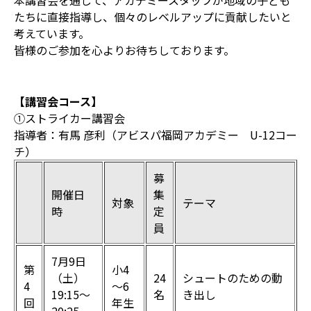
本講習会を通して、アカデミースタッフが地域の子ども
たちに直接指導し、個々のレベルアップに貢献したいと
考えています。
皆様のご参加を心よりお待ちしております。
【講習会コース】
①ストライカー講習会
指導者：有馬 彦利（アビスパ福岡アカデミー U-12コー
チ）
募
開催日
集
対象
テーマ
時
定
員
7月9日
第
小4
（土）
24
シュートのための動
4
～6
19:15〜
名
き出し
回
年生