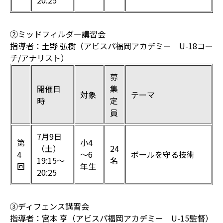
20:25
②ミッドフィルダー講習会
指導者：土野 弘樹（アビスパ福岡アカデミー U-18コー
チ/アナリスト）
募
開催日
集
対象
テーマ
時
定
員
7月9日
第
小4
（土）
24
4
～6
ボールを守る技術
19:15〜
名
回
年生
20:25
③ディフェンス講習会
指導者：宮本 亨（アビスパ福岡アカデミー U-15監督）