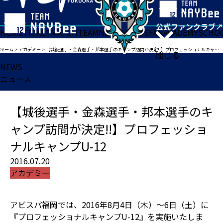
HOME
TICKET
MATCH
TEAM
NEWS
GOODS
FAN
ACADEMY
SCHO
ホーム
>
アカデミー
>
【城後選手・金森選手・邦本選手のキャンプ訪問が決定!!】プロフェッショナルキャンプU-12
閉じる
NEWS
ニュース
【城後選手・金森選手・邦本選手のキ
ャンプ訪問が決定!!】プロフェッショ
ナルキャンプU-12
2016.07.20
アカデミー
アビスパ福岡では、2016年8月4日（木）〜6日（土）に
『プロフェッショナルキャンプU-12』を実施いたしま