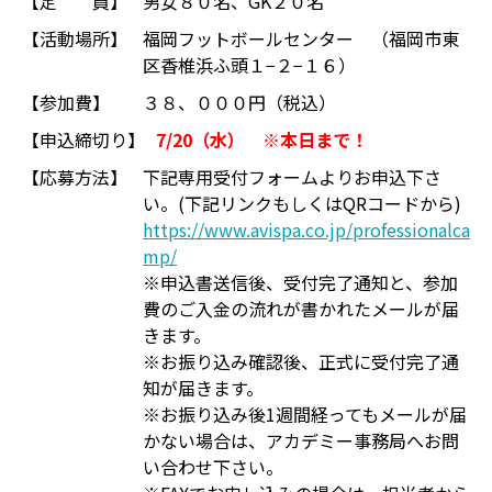
【定 員】
男女８０名、GK２０名
【活動場所】
福岡フットボールセンター （福岡市東
区香椎浜ふ頭１−２−１６）
【参加費】
３８、０００円（税込）
【申込締切り】
7/20（水） ※本日まで！
【応募方法】
下記専用受付フォームよりお申込下さ
い。(下記リンクもしくはQRコードから)
https://www.avispa.co.jp/professionalca
mp/
※申込書送信後、受付完了通知と、参加
費のご入金の流れが書かれたメールが届
きます。
※お振り込み確認後、正式に受付完了通
知が届きます。
※お振り込み後1週間経ってもメールが届
かない場合は、アカデミー事務局へお問
い合わせ下さい。