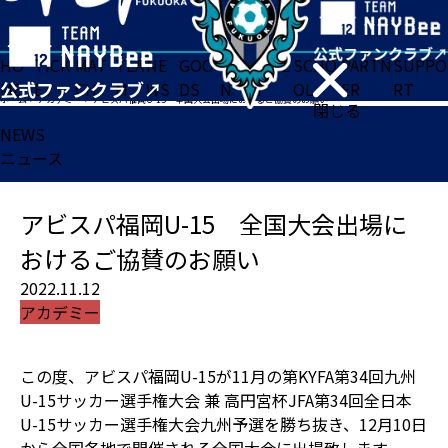
HO
TICK
MAT
TEA
NE
GOO
FA
ACADE
SCHO
PARTN
SUPPO
ME
ET
CH
M
WS
DS
N
MY
OL
ER
RT
ホーム
>
アカデミー
>
アビスパ福岡U-15 全国大会出場におけるご協賛のお願い
閉じる
NEWS
ニュース
アビスパ福岡U-15 全国大会出場に
おけるご協賛のお願い
2022.11.12
アカデミー
この度、アビスパ福岡U-15が11月の第KYFA第34回九州
U-15サッカー選手権大会 兼 高円宮杯JFA第34回全日本
U-15サッカー選手権大会九州予選を勝ち抜き、12月10日