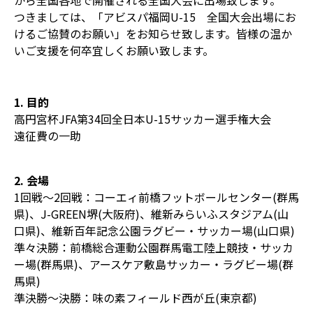
から全国各地で開催される全国大会に出場致します。
つきましては、「アビスパ福岡U-15 全国大会出場にお
けるご協賛のお願い」をお知らせ致します。皆様の温か
いご支援を何卒宜しくお願い致します。
1. 目的
高円宮杯JFA第34回全日本U-15サッカー選手権大会
遠征費の一助
2. 会場
1回戦〜2回戦：コーエィ前橋フットボールセンター(群馬
県)、J-GREEN堺(大阪府)、維新みらいふスタジアム(山
口県)、維新百年記念公園ラグビー・サッカー場(山口県)
準々決勝：前橋総合運動公園群馬電工陸上競技・サッカ
ー場(群馬県)、アースケア敷島サッカー・ラグビー場(群
馬県)
準決勝〜決勝：味の素フィールド西が丘(東京都)