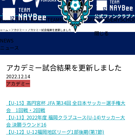
HOME
TICKET
MATCH
TEAM
NEWS
GOODS
FAN
ACADEMY
SCHO
ホーム
>
アカデミー
>
アカデミー試合結果を更新しました
閉じる
NEWS
ニュース
アカデミー試合結果を更新しました
2022.12.14
アカデミー
【U-15】高円宮杯 JFA 第34回 全日本サッカー選手権大
会 1回戦・2回戦
【U-13】2022年度 福岡クラブユース(U-14)サッカー大
会 決勝ラウンド16
【U-12】U-12福岡地区リーグ1部後期(第7節)