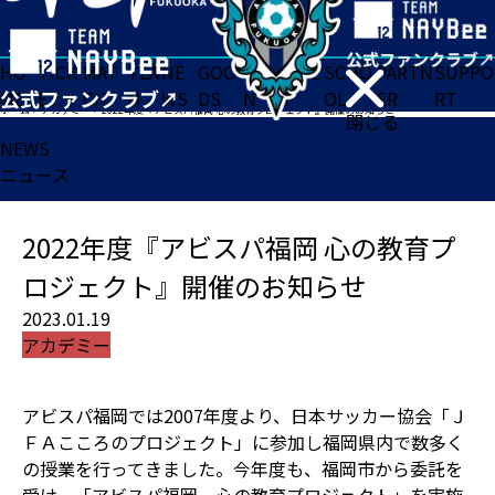
HO
TICK
MAT
TEA
NE
GOO
FA
ACADE
SCHO
PARTN
SUPPO
ME
ET
CH
M
WS
DS
N
MY
OL
ER
RT
ホーム
>
アカデミー
>
2022年度『アビスパ福岡 心の教育プロジェクト』開催のお知らせ
閉じる
NEWS
ニュース
2022年度『アビスパ福岡 心の教育プ
ロジェクト』開催のお知らせ
2023.01.19
アカデミー
アビスパ福岡では2007年度より、日本サッカー協会「Ｊ
ＦＡこころのプロジェクト」に参加し福岡県内で数多く
の授業を行ってきました。今年度も、福岡市から委託を