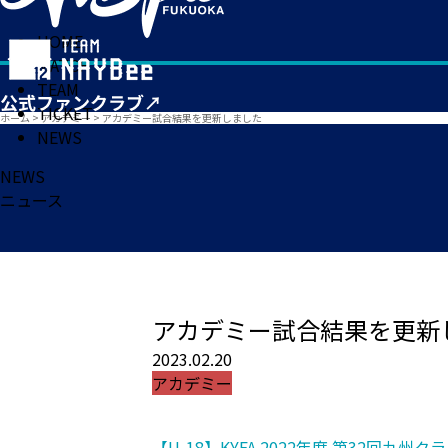
HOME
MATCH
TEAM
TICKET
ホーム
>
アカデミー
>
アカデミー試合結果を更新しました
NEWS
NEWS
ニュース
アカデミー試合結果を更新
2023.02.20
アカデミー
【U-18】KYFA 2022年度 第32回九州