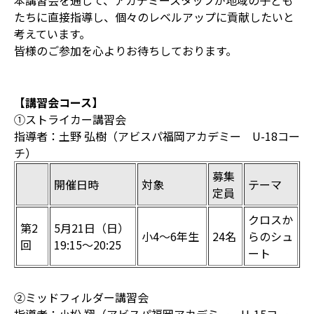
本講習会を通して、アカデミースタッフが地域の子ども
たちに直接指導し、個々のレベルアップに貢献したいと
考えています。
皆様のご参加を心よりお待ちしております。
【講習会コース】
①ストライカー講習会
指導者：土野 弘樹（アビスパ福岡アカデミー U-18コー
チ）
募集
開催日時
対象
テーマ
定員
クロスか
第2
5月21日（日）
小4～6年生
24名
らのシュ
回
19:15〜20:25
ート
②ミッドフィルダー講習会