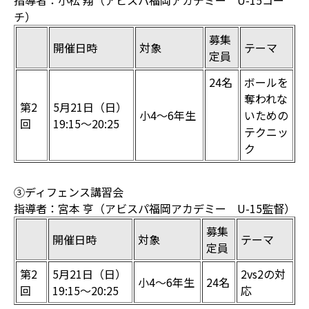
指導者：小松 翔（アビスパ福岡アカデミー U-15コー
チ）
募集
開催日時
対象
テーマ
定員
24名
ボールを
奪われな
第2
5月21日（日）
小4～6年生
いための
回
19:15〜20:25
テクニッ
ク
③ディフェンス講習会
指導者：宮本 亨（アビスパ福岡アカデミー U-15監督）
募集
開催日時
対象
テーマ
定員
第2
5月21日（日）
2vs2の対
小4～6年生
24名
回
19:15〜20:25
応