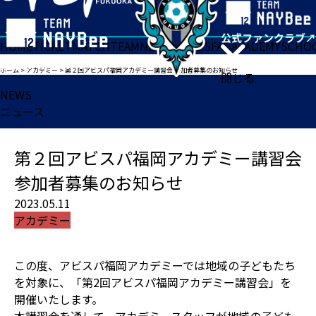
HOME
TICKET
MATCH
TEAM
NEWS
GOODS
FAN
ACADEMY
SCHO
ホーム
>
アカデミー
>
第２回アビスパ福岡アカデミー講習会 参加者募集のお知らせ
閉じる
NEWS
ニュース
第２回アビスパ福岡アカデミー講習会
参加者募集のお知らせ
2023.05.11
アカデミー
この度、アビスパ福岡アカデミーでは地域の子どもたち
を対象に、「第2回アビスパ福岡アカデミー講習会」を
開催いたします。