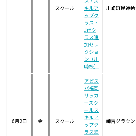
ス・ス
スクール
キルア
川崎町民運動
ップク
ラス・
JrYク
ラス追
加セレ
クショ
ン（川
崎校）
アビス
パ福岡
サッカ
ースク
ールス
キルア
6月2日
金
スクール
師吉グラウン
ップク
ラス追