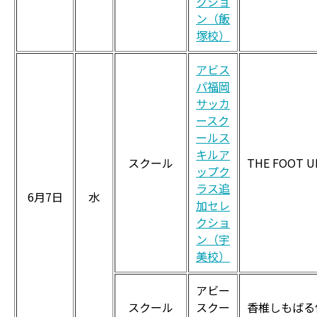
クショ
ン（飯
塚校）
アビス
パ福岡
サッカ
ースク
ールス
キルア
スクール
THE FOOT U
ップク
ラス追
6月7日
水
加セレ
クショ
ン（宇
美校）
アビー
スクール
スクー
香椎しもばる