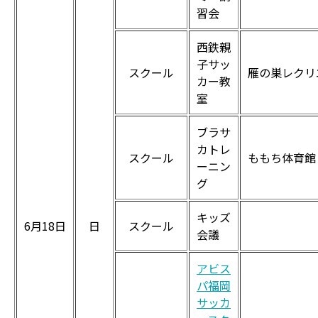
習会
西鉄親
子サッ
スクール
雁の巣レクリ
カー教
室
ブラサ
カトレ
スクール
ももち体育館
ーニン
グ
キッズ
6月18日
日
スクール
会議
アビス
パ福岡
サッカ