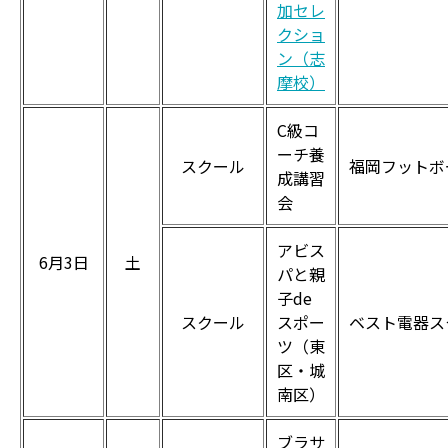
加セレ
クショ
ン（志
摩校）
C級コ
ーチ養
スクール
福岡フットボ
成講習
会
アビス
6月3日
土
パと親
子de
スクール
スポー
ベスト電器ス
ツ（東
区・城
南区）
ブラサ