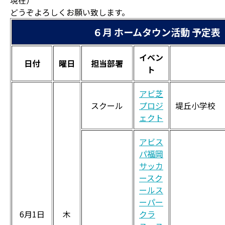
現在）
どうぞよろしくお願い致します。
６月 ホームタウン活動 予定表
イベン
日付
曜日
担当部署
ト
アビ芝
スクール
プロジ
堤丘小学校
ェクト
アビス
パ福岡
サッカ
ースク
ールス
ーパー
6月1日
木
クラ