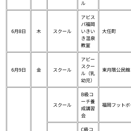
ル
アビス
パ福岡
6月8日
木
スクール
いきい
大任町
き温泉
教室
アビー
スクー
6月9日
金
スクール
東月隈公民館
ル（乳
幼児）
B級コ
ーチ養
スクール
福岡フットボ
成講習
会
C級コ