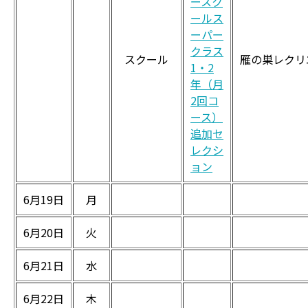
ースク
ールス
ーパー
クラス
スクール
雁の巣レクリ
1・2
年（月
2回コ
ース）
追加セ
レクシ
ョン
6月19日
月
6月20日
火
6月21日
水
6月22日
木