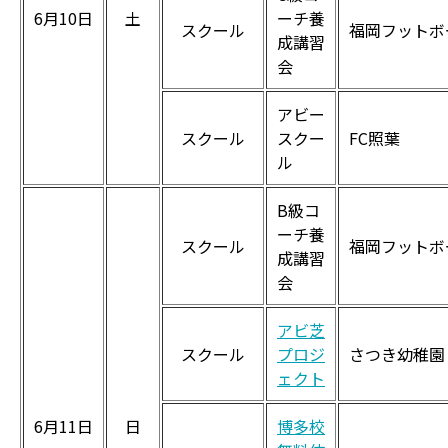
6月10日
土
ーチ養
スクール
福岡フットボ
成講習
会
アビー
スクール
スクー
FC照葉
ル
B級コ
ーチ養
スクール
福岡フットボ
成講習
会
アビ芝
スクール
プロジ
さつき幼稚園
ェクト
6月11日
日
博多校