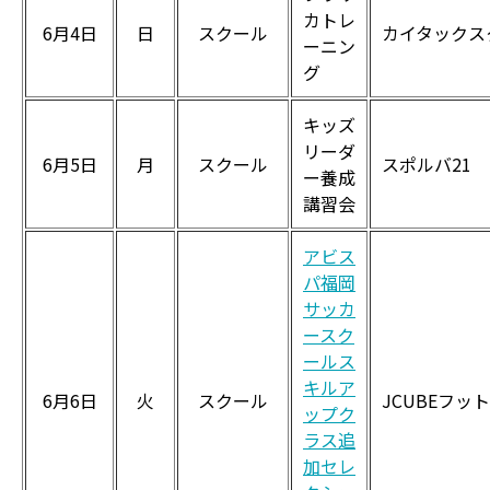
カトレ
6月4日
日
スクール
カイタックス
ーニン
グ
キッズ
リーダ
6月5日
月
スクール
スポルバ21
ー養成
講習会
アビス
パ福岡
サッカ
ースク
ールス
キルア
6月6日
火
スクール
JCUBEフッ
ップク
ラス追
加セレ