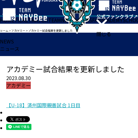
HOME
TICKET
MATCH
TEAM
NEWS
GOODS
FAN
ACADEMY
SCHO
ホーム
>
アカデミー
>
アカデミー試合結果を更新しました
閉じる
NEWS
ニュース
アカデミー試合結果を更新しました
2023.08.30
アカデミー
【U-18】済州国際親善試合 1日目