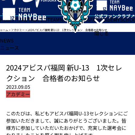
HOME
TICKET
MATCH
TEAM
NEWS
GOODS
FAN
ACADEMY
SCHO
ホーム
>
アカデミー
>
2024アビスパ福岡 新U-13 1次セレクション 合格者のお知らせ
閉じる
NEWS
ニュース
2024アビスパ福岡 新U-13 1次セレ
クション 合格者のお知らせ
2023.09.05
アカデミー
このたびは、私どもアビスパ福岡U-13セレクションにご
参加いただきまして、誠にありがとうございました。皆
様方に参加していただいたおかげで、充実した選考会に