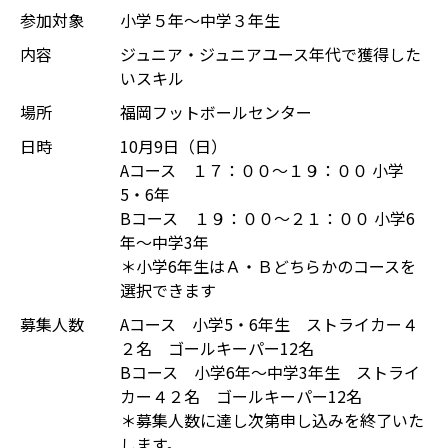
参加対象
小学５年～中学３年生
内容
ジュニア・ジュニアユース年代で獲得した
いスキル
場所
福岡フットボールセンター
日時
10月9日（日）
Aコース １７：００～１９：００ 小学
5・6年
Bコース １９：００～２１：００ 小学6
年～中学3年
＊小学6年生はＡ・Ｂどちらかのコースを
選択できます
募集人数
Aコース 小学5・6年生 ストライカー４
２名 ゴールキーパー12名
Bコース 小学6年～中学3年生 ストライ
カー４２名 ゴールキーパー12名
＊募集人数に達し次第申し込みを終了いた
します。