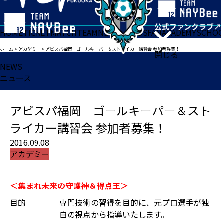
HOME
TICKET
MATCH
TEAM
NEWS
GOODS
FAN
ACADEMY
SCHO
ホーム
>
アカデミー
>
アビスパ福岡 ゴールキーパー＆ストライカー講習会 参加者募集！
閉じる
NEWS
ニュース
アビスパ福岡 ゴールキーパー＆スト
ライカー講習会 参加者募集！
2016.09.08
アカデミー
＜集まれ未来の守護神＆得点王＞
目的
専門技術の習得を目的に、元プロ選手が独
自の視点から指導いたします。