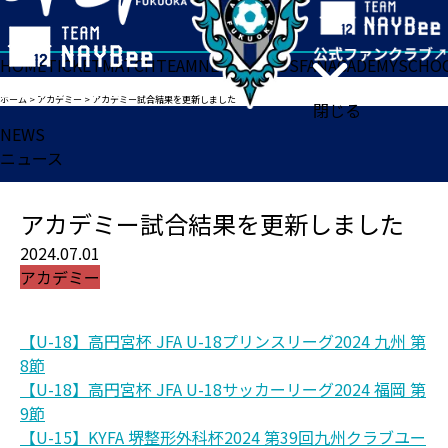
HOME
TICKET
MATCH
TEAM
NEWS
GOODS
FAN
ACADEMY
SCHO
ホーム
>
アカデミー
>
アカデミー試合結果を更新しました
閉じる
NEWS
ニュース
アカデミー試合結果を更新しました
2024.07.01
アカデミー
【U-18】高円宮杯 JFA U-18プリンスリーグ2024 九州 第
8節
【U-18】高円宮杯 JFA U-18サッカーリーグ2024 福岡 第
9節
【U-15】KYFA 堺整形外科杯2024 第39回九州クラブユー