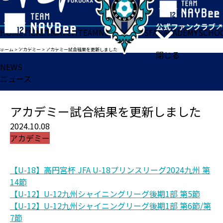
HOME
TICKET
MATCH
TEAM
NEWS
GOODS
FAN
ACADEMY
SCHO
ホーム
>
アカデミー
>
アカデミー試合結果を更新しました
閉じる
NEWS
ニュース
アカデミー試合結果を更新しました
2024.10.08
アカデミー
【U-18】高円宮杯 JFA U-18プリンスリーグ2024九州 第
14節
【U-12】U-12九州シャイニングリーグ後期1部 第5節
【U-12】U-12九州シャイニングリーグ後期1部 第6節/第
7節