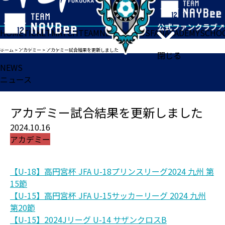
HOME
TICKET
MATCH
TEAM
NEWS
GOODS
FAN
ACADEMY
SCHO
ホーム
>
アカデミー
>
アカデミー試合結果を更新しました
閉じる
NEWS
ニュース
アカデミー試合結果を更新しました
2024.10.16
アカデミー
【U-18】高円宮杯 JFA U-18プリンスリーグ2024 九州 第
15節
【U-15】高円宮杯 JFA U-15サッカーリーグ 2024 九州
第20節
【U-15】2024Jリーグ U-14 サザンクロスB