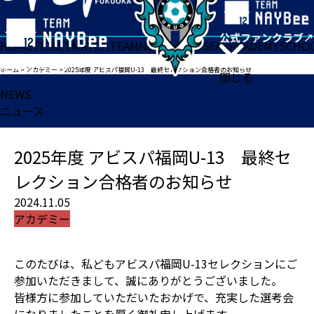
HOME
TICKET
MATCH
TEAM
NEWS
GOODS
FAN
ACADEMY
SCHO
ホーム
>
アカデミー
>
2025年度 アビスパ福岡U-13 最終セレクション合格者のお知らせ
閉じる
NEWS
ニュース
2025年度 アビスパ福岡U-13 最終セ
レクション合格者のお知らせ
2024.11.05
アカデミー
このたびは、私どもアビスパ福岡U-13セレクションにご
参加いただきまして、誠にありがとうございました。
皆様方に参加していただいたおかげで、充実した選考会