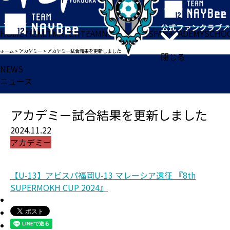
HOME
TICKET
MATCH
TEAM
NEWS
GOODS
FAN
ACADEMY
SCHO
ホーム
>
アカデミー
>
アカデミー試合結果を更新しました
閉じる
NEWS
ニュース
アカデミー試合結果を更新しました
2024.11.22
アカデミー
【U-13】アビスパ福岡U-13 マレーシア遠征 『8th
SUPERMOKH CUP 2024』