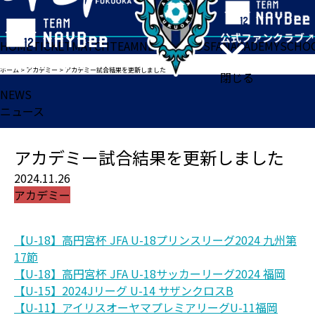
HOME
TICKET
MATCH
TEAM
NEWS
GOODS
FAN
ACADEMY
SCHO
ホーム
>
アカデミー
>
アカデミー試合結果を更新しました
閉じる
NEWS
ニュース
アカデミー試合結果を更新しました
2024.11.26
アカデミー
【U-18】高円宮杯 JFA U-18プリンスリーグ2024 九州第
17節
【U-18】高円宮杯 JFA U-18サッカーリーグ2024 福岡
【U-15】2024Jリーグ U-14 サザンクロスB
【U-11】アイリスオーヤマプレミアリーグU-11福岡