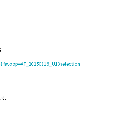
係
lt&favopp=AF_20250116_U13selection
ます。