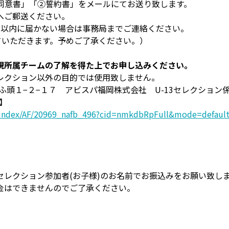
①同意書」「②誓約書」をメールにてお送り致します。
へご郵送ください。
間以内に届かない場合は事務局までご連絡ください。
させていただきます。予めご了承ください。）
現所属チームの了解を得た上でお申し込みください。
レクション以外の目的では使用致しません。
浜ふ頭１−２−１７ アビスパ福岡株式会社 U-13セレクション
ム】
th/index/AF/20969_nafb_496?cid=nmkdbRpFull&mode=defau
レクション参加者(お子様)のお名前でお振込みをお願い致し
金はできませんのでご了承ください。