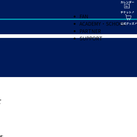
FAN
ACADEMY・SCHOOL
PARTNER
SUPPORT
せ
す。