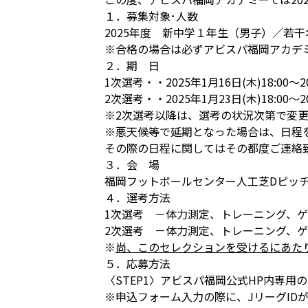
１．募集対象･人数
2025年度 新中学１年生（男子）／若干
※合格の場合は必ずアビスパ福岡アカデミ
２．期 日
1次選考・・2025年1月16日(木)18:00～20
2次選考・・2025年1月23日(木)18:00～20
※2次選考以降は、選考の状況次第で変
※悪天候等で延期となった場合は、日程
その際の日程に関してはその都度ご連絡
３．会 場
福岡フットボールセンター人工芝Dピッ
４．選考方法
1次選考 －体力測定、トレーニング、
2次選考 －体力測定、トレーニング、
※
尚、このセレクションを受けるにあた
５．応募方法
〈STEP1〉アビスパ福岡公式HP内専用
※申込フォーム入力の際に、JリーグID