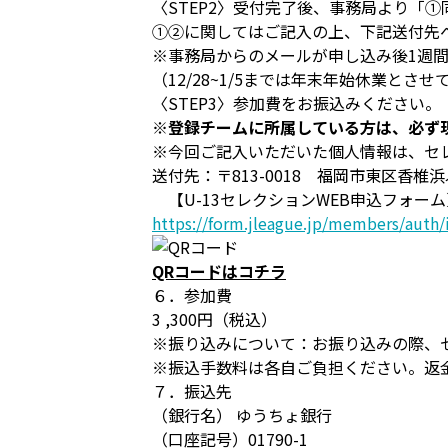
〈STEP2〉受付完了後、事務局より「
①②に関してはご記入の上、下記送付先
※事務局からのメールが申し込み後1週
（12/28~1/5までは年末年始休業と
〈STEP3〉参加費をお振込みください。
※登録チームに所属している方は、必ず
※今回ご記入いただいた個人情報は、セ
送付先：〒813-0018 福岡市東区香椎
【U-13セレクションWEB申込フォー
https://form.jleague.jp/members/au
QRコードはコチラ
６．参加費
3 ,300円（税込）
※振り込みについて：お振り込みの際、セ
※振込手数料は各自ご負担ください。返
７．振込先
（銀行名） ゆうちょ銀行
（口座記号）01790-1