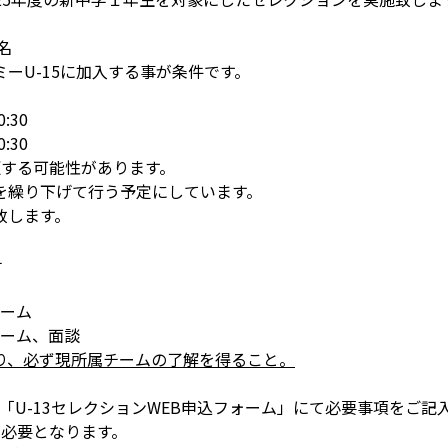
名
ーU-15に加入する事が条件です。
:30
:30
更する可能性があります。
を繰り下げて行う予定にしています。
致します。
チ
ゲーム
ゲーム、面談
り、必ず現所属チームの了解を得ること。
の「U-13セレクションWEB申込フォーム」にて必要事項をご記
が必要となります。