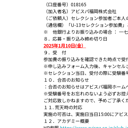
（口座番号）018165
（加入者名）アビスパ福岡株式会社
（ご依頼人）セレクション参加者ご本人
（通信欄）「U-13セレクション参加費
※ 他銀行よりお振り込みの場合 ： 一七九
８．応募・振り込み締め切り日
2025年1月10日(金）
９．受 付
参加費の振り込みを確認できた時点で受
※申し込みフォーム入力後、キャンセル
※セレクション当日、受付の際に受験番
１０．合否のお知らせ
：合否のお知らせはアビスパ福岡ホーム
※受験番号をお忘れのないよう必ずお控
ご対応致しかねますので、予めご了承く
１１. 荒天時の対応
実施の可否は、実施日当日15:00にア
１２．アカデミー概要
HP参照
https://www.avispa.co.jp/club-