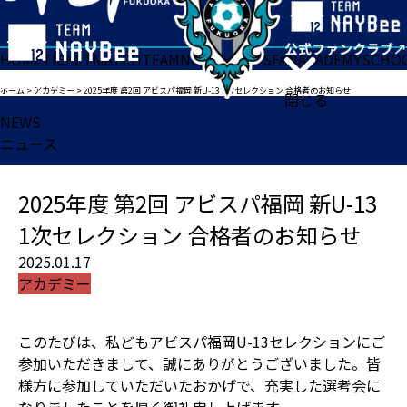
HOME
TICKET
MATCH
TEAM
NEWS
GOODS
FAN
ACADEMY
SCHO
ホーム
>
アカデミー
>
2025年度 第2回 アビスパ福岡 新U-13 1次セレクション 合格者のお知らせ
閉じる
NEWS
ニュース
2025年度 第2回 アビスパ福岡 新U-13
1次セレクション 合格者のお知らせ
2025.01.17
アカデミー
このたびは、私どもアビスパ福岡U-13セレクションにご
参加いただきまして、誠にありがとうございました。皆
様方に参加していただいたおかげで、充実した選考会に