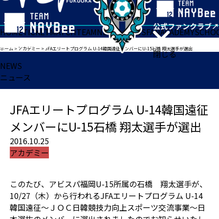
HOME
TICKET
MATCH
TEAM
NEWS
GOODS
FAN
ACADEMY
SCHO
ホーム
>
アカデミー
>
JFAエリートプログラム U-14韓国遠征メンバーにU-15石橋 翔太選手が選出
閉じる
NEWS
ニュース
JFAエリートプログラム U-14韓国遠征
メンバーにU-15石橋 翔太選手が選出
2016.10.25
アカデミー
このたび、アビスパ福岡U-15所属の石橋 翔太選手が、
10/27（木）から行われるJFAエリートプログラム U-14
韓国遠征～ＪＯＣ日韓競技力向上スポーツ交流事業～日