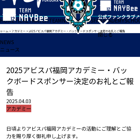
HOME
TICKET
MATCH
TEAM
NEWS
GOODS
FAN
ACADEMY
SCHO
ホーム
>
アカデミー
>
2025アビスパ福岡アカデミー・バックボードスポンサー決定のお礼とご報告
閉じる
NEWS
ニュース
2025アビスパ福岡アカデミー・バッ
クボードスポンサー決定のお礼とご報
告
2025.04.03
アカデミー
日頃よりアビスパ福岡アカデミーの活動にご理解とご協
力を賜り厚く御礼申し上げます。