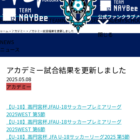
HOME
TICKET
MATCH
TEAM
NEWS
GOODS
FAN
ACADEMY
SCHO
ホーム
>
アカデミー
>
アカデミー試合結果を更新しました
閉じる
NEWS
ニュース
アカデミー試合結果を更新しました
2025.05.08
アカデミー
【U-18】高円宮杯JFAU-18サッカープレミアリーグ
2025WEST 第5節
【U-18】高円宮杯JFAU-18サッカープレミアリーグ
2025WEST 第6節
【U-18】高円宮杯 JFA U-18サッカーリーグ2025 第5節