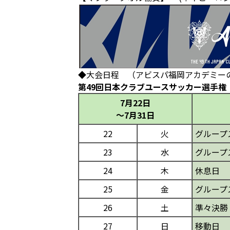
◆大会日程 （アビスパ福岡アカデミー
第49回日本クラブユースサッカー選手権（
7月22日
～7月31日
22
火
グループ
23
水
グループ
24
木
休息日
25
金
グループ
26
土
準々決勝
27
日
移動日