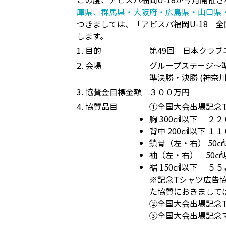
庫県、群馬県・大阪府・広島県・山口県
つきましては、「アビスパ福岡U-18 
します。
1. 目的
第49回 日本クラ
2. 会場
グループステージ〜
準決勝・決勝 (神奈
3. 協賛金目標金額
３００万円
4. 協賛品目
①全国大会出場記念
胸 300㎠以下 ２２
背中 200㎠以下 １
鎖骨（左・右） 50㎠
袖（左・右） 50㎠
裾 150㎠以下 ５５
※記念Tシャツ広告
た協賛におきまして
②全国大会出場記念T
③全国大会出場記念マ