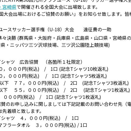
・宮崎県
で開催される全国大会に出場致します。
全国大会出場におけるご協賛のお願い」をお知らせ致します。
ブユースサッカー選手権（U-18）大会 遠征費の一助
準々決勝 (群馬県・大阪府・兵庫県・広島県・山口県・宮崎県の
川県・ニッパツ三ツ沢球技場、三ツ沢公園陸上競技場)
Tシャツ 広告協賛 （各箇所１社限定）
０，０００円(税込) / 1口 (記念Tシャツ10枚返礼)
１０，０００円(税込) / 1口 (記念Tシャツ5枚返礼)
以下 ７７，０００円(税込) / 2口 (記念Tシャツ3枚返礼)
以下 ５５，０００円(税込) / 2口 (記念Tシャツ1枚返礼)
，０００円(税込) / 1口 (記念Tシャツ1枚返礼)
協賛のお申し込みに関しましては下記記載のお問い合わせ先（
は先着順と致します。
シャツ ４，０００円(税込) / 1口
フラータオル ３，０００円(税込) / 1口