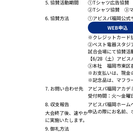
5. 協賛活動期間
①Tシャツ広告協賛 2
②Tシャツ協賛 ③マ
6. 協賛方法
①アビスパ福岡公式
WEB申込
※クレジットカード
②ベスト電器スタジ
試合会場にて協賛活
【6/28（土）アビ
③本社 福岡市東区香椎
※お支払いは、現金
※記念品は、マフラ
7. お問い合わせ先
アビスパ福岡アカデミー
受付時間：火〜金曜日 
8. 収支報告
アビスパ福岡ホーム
申込の際にお名前、
大会終了後、速やか
に実施いたします。
9. 御礼方法