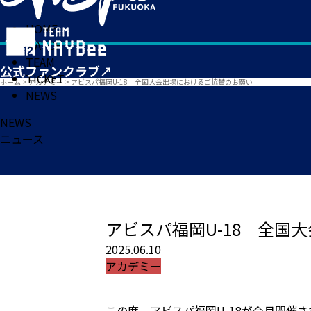
HOME
MATCH
TEAM
TICKET
ホーム
>
アカデミー
>
アビスパ福岡U-18 全国大会出場におけるご協賛のお願い
NEWS
NEWS
ニュース
アビスパ福岡U-18 全国
2025.06.10
アカデミー
この度、アビスパ福岡U-18が今月開催さ