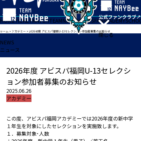
HOME
TICKET
MATCH
TEAM
NEWS
GOODS
FAN
ACADEMY
SCHO
ホーム
>
アカデミー
>
2026年度 アビスパ福岡U-13セレクション参加者募集のお知らせ
閉じる
NEWS
ニュース
2026年度 アビスパ福岡U-13セレクシ
ョン参加者募集のお知らせ
2025.06.26
アカデミー
この度、アビスパ福岡アカデミーでは2026年度の新中学
１年生を対象にしたセレクションを実施致します。
１．募集対象･人数