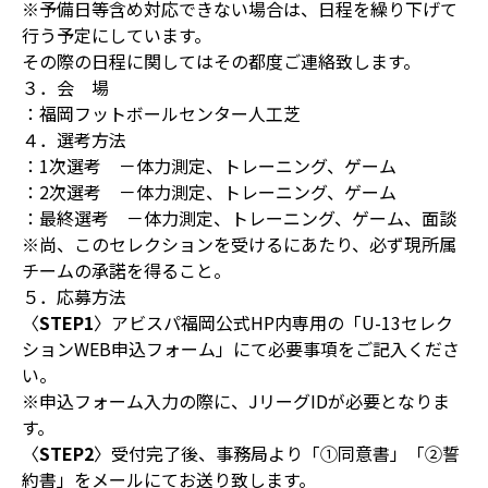
※予備日等含め対応できない場合は、日程を繰り下げて
行う予定にしています。
その際の日程に関してはその都度ご連絡致します。
３．会 場
：福岡フットボールセンター人工芝
４．選考方法
：1次選考 －体力測定、トレーニング、ゲーム
：2次選考 －体力測定、トレーニング、ゲーム
：最終選考 －体力測定、トレーニング、ゲーム、面談
※尚、このセレクションを受けるにあたり、必ず現所属
チームの承諾を得ること。
５．応募方法
〈
STEP1
〉アビスパ福岡公式HP内専用の「U-13セレク
ションWEB申込フォーム」にて必要事項をご記入くださ
い。
※申込フォーム入力の際に、JリーグIDが必要となりま
す。
〈
STEP2
〉受付完了後、事務局より「①同意書」「②誓
約書」をメールにてお送り致します。