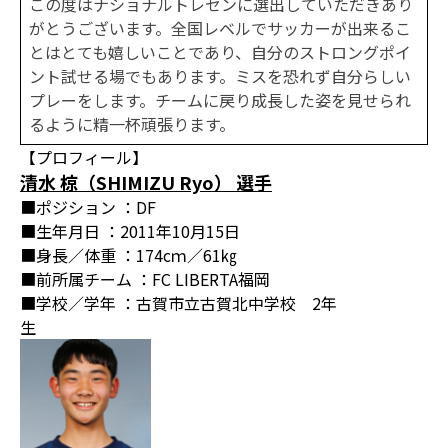
この度はナショナルトレセンに選出していただきあり
がとうございます。全国レベルでサッカーが出来るこ
とはとても嬉しいことであり、自分のストロングポイ
ント試せる場でもあります。ミスを恐れず自分らしい
プレーをします。チームに戻り成長した姿を見せられ
るように精一杯頑張ります。
【プロフィール】
清水 椋（SHIMIZU Ryo） 選手
■ポジション ：DF
■生年月日 ：2011年10月15日
■身長／体重 ：174cｍ／61㎏
■前所属チーム ：FC LIBERTA福岡
■学校／学年 ：古賀市立古賀北中学校 2年
生