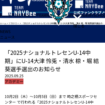
HOME
TICKET
MATCH
TEAM
NEWS
GOODS
FAN
ACADEMY
SCHO
ホーム
>
アカデミー
>
「2025ナショナルトレセンU-14中期」にU-14大津 怜兎・清水 椋・堀 結葵選手選出のお知らせ
閉じる
NEWS
ニュース
「2025ナショナルトレセンU-14中
期」にU-14大津 怜兎・清水 椋・堀 結
葵選手選出のお知らせ
2025.09.25
アカデミー
10月2日（木）～10月5日（日）まで 時之栖スポーツセ
ンター で行われる「2025ナショナルトレセンU-14中