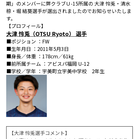
期」のメンバーに弊クラブＵ-15所属の 大津 怜兎・清水
椋・堀 結葵選手が選出されましたのでお知らせいたしま
す。
【プロフィール】
大津 怜兎（OTSU Ryoto） 選手
■ポジション ：FW
■生年月日 ：2011年5月3日
■身長／体重 ：178cｍ／61㎏
■前所属チーム ：アビスパ福岡 U-12
■学校／学年 ：宇美町立宇美中学校 2年生
【大津 怜兎選手コメント】