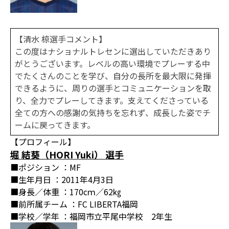
【清水 椋選手コメント】
この度はナショナルトレセンに選出していただきあり
がとうございます。レベルの高い環境でプレーする中
でたくさんのことを学び、自分の長所を最大限に発揮
できるように、周りの選手とコミュニケーションを取
り、全力でプレーしてきます。支えてくださっている
全ての方への感謝の気持ちを忘れず、成長した姿でチ
ームに戻ってきます。
【プロフィール】
堀 結葵（HORI Yuki） 選手
■ポジション ：MF
■生年月日 ：2011年4月3日
■身長／体重 ：170cｍ／62㎏
■前所属チーム ：FC LIBERTA福岡
■学校／学年 ：福岡市立平尾中学校 2年生