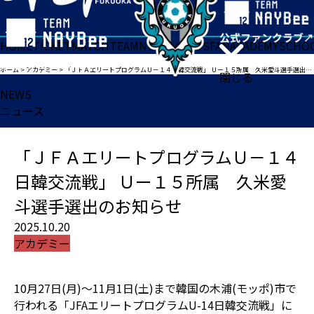
HOME
TICKET
MATCH
TEAM
NEWS
GOODS
FAN
ACADEMY
SCHO
ホーム
>
アカデミー
>
「ＪＦＡエリートプログラムＵ－１４日韓交流戦」 Ｕー１５所属 久米愛斗選手選出のお知らせ
閉じる
NEWS
ニュース
「ＪＦＡエリートプログラムＵ－１４
日韓交流戦」 Ｕー１５所属 久米愛
斗選手選出のお知らせ
2025.10.20
アカデミー
10月27日(月)〜11月1日(土)まで韓国の木浦(モッポ)市で
行われる「JFAエリートプログラムU-14日韓交流戦」に