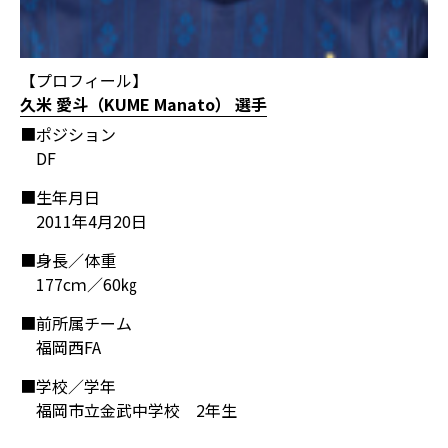
【プロフィール】
久米 愛斗（KUME Manato） 選手
■ポジション
DF
■生年月日
2011年4月20日
■身長／体重
177cｍ／60㎏
■前所属チーム
福岡西FA
■学校／学年
福岡市立金武中学校 2年生