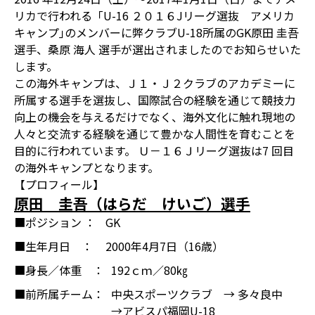
リカで行われる「U-16 ２０１６Jリーグ選抜 アメリカ
キャンプ｣のメンバーに弊クラブU-18所属のGK原田 圭吾
選手、桑原 海人 選手が選出されましたのでお知らせいた
します。
この海外キャンプは、Ｊ１・Ｊ２クラブのアカデミーに
所属する選手を選抜し、国際試合の経験を通じて競技力
向上の機会を与えるだけでなく、海外文化に触れ現地の
人々と交流する経験を通じて豊かな人間性を育むことを
目的に行われています。 Ｕ－１６Ｊリーグ選抜は7 回目
の海外キャンプとなります。
【プロフィール】
原田 圭吾（はらだ けいご）選手
■ポジション ：
GK
■生年月日 ：
2000年4月7日（16歳）
■身長／体重 ：
192ｃｍ／80㎏
■前所属チーム：
中央スポーツクラブ → 多々良中
→アビスパ福岡U-18