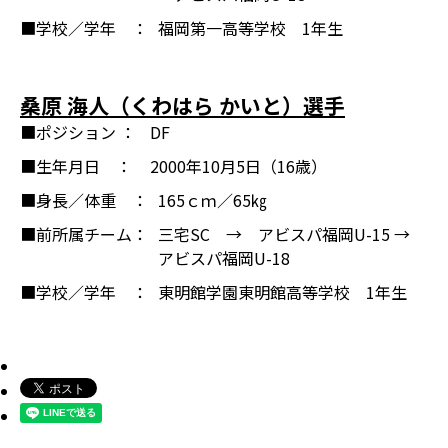
■学校／学年 ：
福岡第一高等学校 1年生
桑原 海人（くわはら かいと）選手
■ポジション ：
DF
■生年月日 ：
2000年10月5日（16歳）
■身長／体重 ：
165ｃｍ／65㎏
■前所属チーム：
三宅SC → アビスパ福岡U-15 →
アビスパ福岡U-18
■学校／学年 ：
東明館学園東明館高等学校 1年生