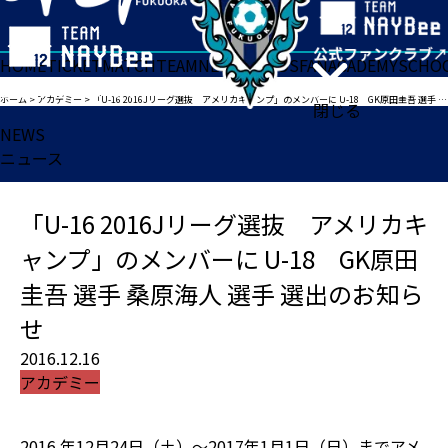
HOME
TICKET
MATCH
TEAM
NEWS
GOODS
FAN
ACADEMY
SCHO
ホーム
>
アカデミー
>
「U-16 2016Jリーグ選抜 アメリカキャンプ」のメンバーに U-18 GK原田圭吾 選手 桑原海人 選手 選出のお知らせ
閉じる
NEWS
ニュース
「U-16 2016Jリーグ選抜 アメリカキ
ャンプ」のメンバーに U-18 GK原田
圭吾 選手 桑原海人 選手 選出のお知ら
せ
2016.12.16
アカデミー
2016 年12月24日（土）～2017年1月1日（日）までアメ