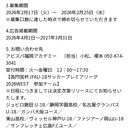
3.募集期間
2026年2月17日（火）～ 2026年2月25日（水）
※募集口数に達した時点で締め切らせていただきます
4.広告掲載期間
2026年4月1日～2027年3月31日
5. お問い合わせ先
アビスパ福岡アカデミー （担当）小松、榎本 092-674-
3041
受付時間：火〜金曜日 12：00〜17:30
【高円宮杯JFAU-18サッカープレミアリーグ
2026WEST 参加チーム】
※日程につきましては決定次第リリースにてお知らせい
たします。
ジュビロ磐田 U-18／静岡学園高校／名古屋グランパス
U-18／ガンバ大阪ユース／
東山高校／ヴィッセル神戸U-18／ファジアーノ岡山U-18
／サンフレッチェ広島F.Cユース／