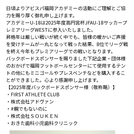
日頃よりアビスパ福岡アカデミーの活動にご理解とご協
力を賜り厚く御礼申し上げます。
アカデミーU-18は2025年度高円宮杯JFAU-18サッカープ
レミアリーグWESTに参入いたしました。
昇格年は厳しい戦いが続く中でも、皆様の暖かいご声援
を受けチームが一丸となって戦った結果、8位でリーグ戦
を終え今年もプレミアリーグでの戦いとなります。
バックボードスポンサーを賜りました下記企業・団体様
のおかげで福岡フットボールセンターにて使用するテン
トの他にもミニゴールやプレスベンチなどを購入するこ
とができました。心より感謝申し上げます。
【2025年度バックボードスポンサー様（敬称略）】
・FIRST ATHLETE CLUB
・株式会社アドヴァン
・#親でもないのに
・株式会社ＳＯＵＫＥＮ
・おきた歯科小児歯科クリニック