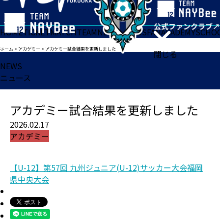
HOME
TICKET
MATCH
TEAM
NEWS
GOODS
FAN
ACADEMY
SCHO
ホーム
>
アカデミー
>
アカデミー試合結果を更新しました
閉じる
NEWS
ニュース
アカデミー試合結果を更新しました
2026.02.17
アカデミー
【U-12】第57回 九州ジュニア(U-12)サッカー大会福岡
県中央大会