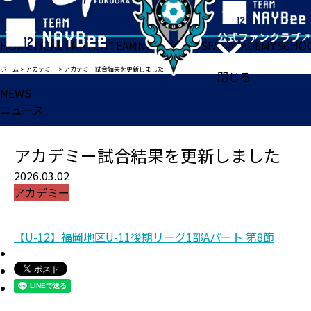
HOME
TICKET
MATCH
TEAM
NEWS
GOODS
FAN
ACADEMY
SCHO
ホーム
>
アカデミー
>
アカデミー試合結果を更新しました
閉じる
NEWS
ニュース
アカデミー試合結果を更新しました
2026.03.02
アカデミー
【U-12】福岡地区U-11後期リーグ1部Aパート 第8節