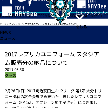
HOME
TICKET
MATCH
TEAM
NEWS
GOODS
FAN
ACADEMY
SCHO
ホーム
>
グッズ
>
2017レプリカユニフォーム スタジアム販売分の納品について
閉じる
NEWS
ニュース
2017レプリカユニフォーム スタジア
ム販売分の納品について
2017.03.30
グッズ
2月26日(日) 2017明治安田生命J2リーグ 第1節 大分トリ
ニータ戦の試合会場で販売いたしましたレプリカユニフ
ォーム（FP-1st、オプション加工受注分）につきまし