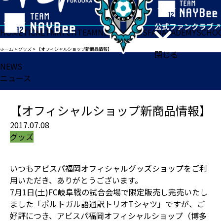
HOME
TICKET
MATCH
TEAM
NEWS
GOODS
FAN
ACADEMY
SCHO
ホーム
>
グッズ
>
【オフィシャルショップ新商品情報】
閉じる
NEWS
ニュース
【オフィシャルショップ新商品情報】
2017.07.08
グッズ
いつもアビスパ福岡オフィシャルグッズショップをご利
用いただき、ありがとうございます。
7月1日(土)FC岐阜戦の試合会場で限定販売し完売いたし
ました「ポルトガル語通訳トリオTシャツ」ですが、ご
好評につき、アビスパ福岡オフィシャルショップ（博多