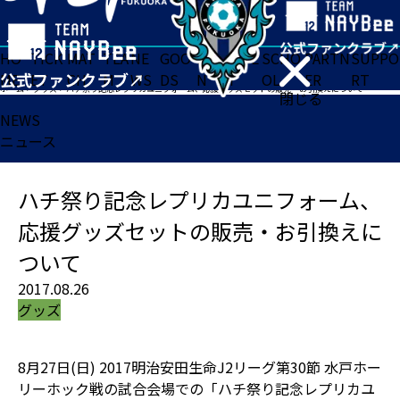
HO
TICK
MAT
TEA
NE
GOO
FA
ACADE
SCHO
PARTN
SUPPO
ME
ET
CH
M
WS
DS
N
MY
OL
ER
RT
ホーム
>
グッズ
>
ハチ祭り記念レプリカユニフォーム、応援グッズセットの販売・お引換えについて
閉じる
NEWS
ニュース
ハチ祭り記念レプリカユニフォーム、
応援グッズセットの販売・お引換えに
ついて
2017.08.26
グッズ
8月27日(日) 2017明治安田生命J2リーグ第30節 水戸ホー
リーホック戦の試合会場での「ハチ祭り記念レプリカユ