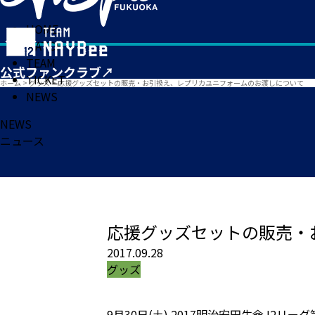
HOME
MATCH
TEAM
TICKET
ホーム
>
グッズ
>
応援グッズセットの販売・お引換え、レプリカユニフォームのお渡しについて
NEWS
NEWS
ニュース
応援グッズセットの販売・
2017.09.28
グッズ
9月30日(土) 2017明治安田生命J2