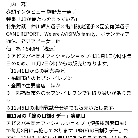
〔内 容〕
巻頭インタビュー 駒野友一選手
特集「J1が俺たちをまっている」
特集対談 仲川輝人選手×亀川諒史選手×冨安健洋選手
GAME REPORT、We are AVISPA’s family、ボランティア
通信、発見アビー女 他
価 格：540円（税込）
※アビスパ福岡オフィシャルショップは11月1日(水)休業
日のため、11月2日(木)からの販売となります。
〔11月1日からの発売場所〕
・福岡市内のセブン-イレブン
・全国の主要書店 ほか
※一部福岡市外のセブン-イレブンでも取り扱いがありま
す
※11月5日の湘南戦試合会場でも販売いたします。
■11月の『蜂の日割引デー』実施日
アビスパ福岡オフィシャルショップ（博多駅筑紫口前）
で毎月8日に実施しております『蜂(8)の日割引デー』で
すが、11月8日(水)は休業日にあたりますので、11月の