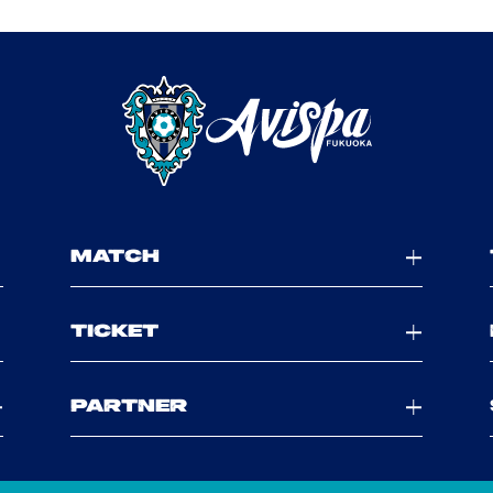
MATCH
TICKET
PARTNER