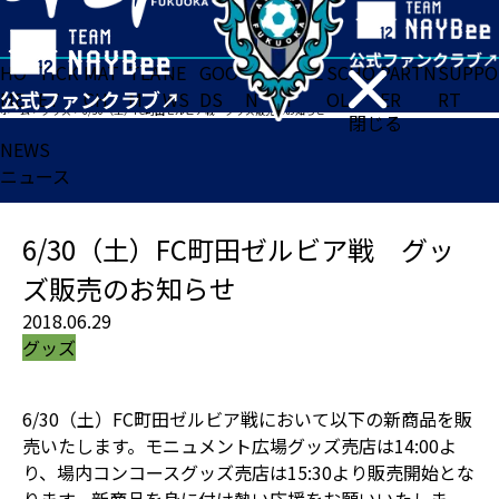
HO
TICK
MAT
TEA
NE
GOO
FA
ACADE
SCHO
PARTN
SUPPO
ME
ET
CH
M
WS
DS
N
MY
OL
ER
RT
ホーム
>
グッズ
>
6/30（土）FC町田ゼルビア戦 グッズ販売のお知らせ
閉じる
NEWS
ニュース
6/30（土）FC町田ゼルビア戦 グッ
ズ販売のお知らせ
2018.06.29
グッズ
6/30（土）FC町田ゼルビア戦において以下の新商品を販
売いたします。モニュメント広場グッズ売店は14:00よ
り、場内コンコースグッズ売店は15:30より販売開始とな