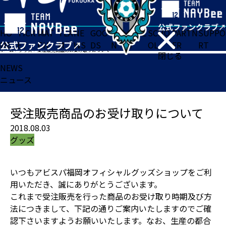
HO
TICK
MAT
TEA
NE
GOO
FA
ACADE
SCHO
PARTN
SUPPO
ME
ET
CH
M
WS
DS
N
MY
OL
ER
RT
ホーム
>
グッズ
>
受注販売商品のお受け取りについて
閉じる
NEWS
ニュース
受注販売商品のお受け取りについて
2018.08.03
グッズ
いつもアビスパ福岡オフィシャルグッズショップをご利
用いただき、誠にありがとうございます。
これまで受注販売を行った商品のお受け取り時期及び方
法につきまして、下記の通りご案内いたしますのでご確
認下さいますようお願いいたします。なお、生産の都合