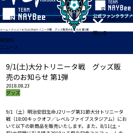
HOME
TICKET
MATCH
TEAM
NEWS
GOODS
FAN
ACADEMY
SCHO
ホーム
>
グッズ
>
9/1(土)大分トリニータ戦 グッズ販売のお知らせ 第1弾
閉じる
NEWS
ニュース
9/1(土)大分トリニータ戦 グッズ販
売のお知らせ 第1弾
2018.08.23
グッズ
9/1（土）明治安田生命J2リーグ第31節大分トリニータ
戦（18:00キックオフ／レベルファイブスタジアム）にお
いて以下の新商品を販売いたします。また、8/11(土・