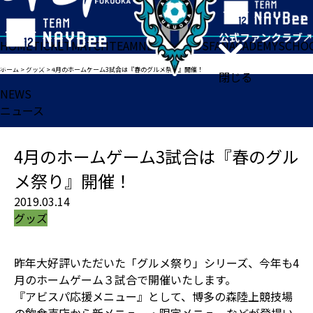
HOME
TICKET
MATCH
TEAM
NEWS
GOODS
FAN
ACADEMY
SCHO
ホーム
>
グッズ
>
4月のホームゲーム3試合は『春のグルメ祭り』開催！
閉じる
NEWS
ニュース
4月のホームゲーム3試合は『春のグル
メ祭り』開催！
2019.03.14
グッズ
昨年大好評いただいた「グルメ祭り」シリーズ、今年も4
月のホームゲーム３試合で開催いたします。
『アビスパ応援メニュー』として、博多の森陸上競技場