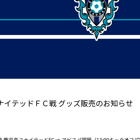
島ユナイテッドＦＣ戦 グッズ販売のお知らせ
5節 鹿児島ユナイテッドFC vs.アビスパ福岡（13:00キック