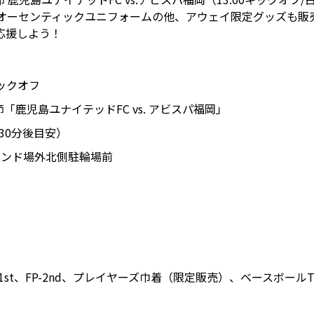
9オーセンティックユニフォームの他、アウェイ限定グッズも
応援しよう！
0キックオフ
「鹿児島ユナイテッドFC vs. アビスパ福岡」
了30分後目安）
タンド場外北側駐輪場前
-1st、FP-2nd、プレイヤーズ巾着（限定販売）、ベースボー