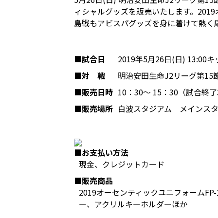
ィシャルグッズを販売いたします。201
島戦もアビスパグッズを身に着けて熱く
■試合日
2019年5月26日(日) 13:0
■対 戦
明治安田生命J2リーグ第15節
■販売日時
10：30～ 15：30（試合終
■販売場所
白波スタジアム メインス
■お支払い方法
現金、クレジットカード
■販売商品
2019オーセンティックユニフォームFP
ー、アクリルキーホルダーほか