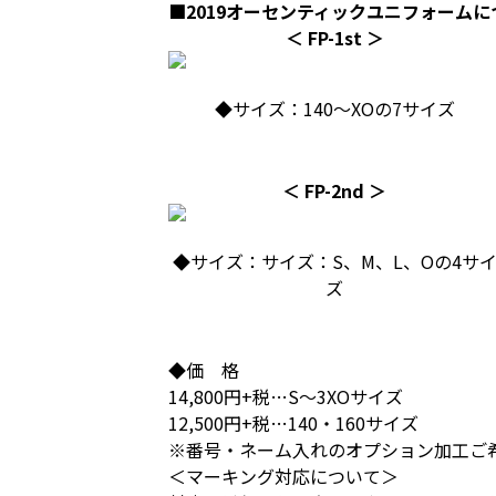
■2019オーセンティックユニフォームに
＜ FP-1st ＞
◆サイズ：140～XOの7サイズ
＜ FP-2nd ＞
◆サイズ：サイズ：S、M、L、Oの4サ
ズ
◆価 格
14,800円+税…S～3XOサイズ
12,500円+税…140・160サイズ
※番号・ネーム入れのオプション加工ご
＜マーキング対応について＞