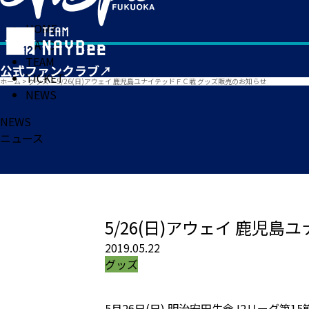
HOME
MATCH
TEAM
TICKET
ホーム
>
グッズ
>
5/26(日)アウェイ 鹿児島ユナイテッドＦＣ戦 グッズ販売のお知らせ
NEWS
NEWS
ニュース
5/26(日)アウェイ 鹿児
2019.05.22
グッズ
5月26日(日) 明治安田生命J2リーグ第1