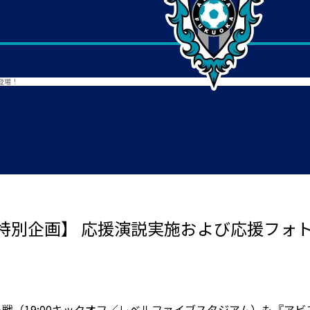
登場！
特別企画】 応援演説実施および応援フォ
C岐阜戦（19:00キックオフ／レベルファイブスタジアム）も『