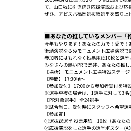
て、山口戦に引き続き応援演説および応
ぜひ、アビスパ福岡選抜総選挙を盛り上
■あなたの推しているメンバー「
今年もやります！あなたの力で！愛で！
街頭演説ならぬモニュメント広場演説で
参加者にはもれなく投票用紙10枚と選挙
みなさんの熱いPRで是非、あなたの推し
【場所】 モニュメント広場特設ステージ
【時間】 17:30頃～
【参加受付】 17:00から参加者受付を
※選手重複の場合は、1選手に対して3名
【PR対象選手】 全24選手
※試合当日、受付時にスタッフへ希望選
【参加賞】
①選抜総選挙 投票用紙 10枚（あなた
②応援演説をした選手の選挙ポスター(A3