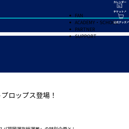
FAN
ACADEMY・SCHOOL
PARTNER
SUPPORT
トプロップス登場！
アビスパ福岡選抜総選挙』の特別企画とし