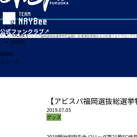
HOME
MATCH
TEAM
TICKET
ホーム
>
グッズ
>
【アビスパ福岡選抜総選挙特別企画】 応援演説実施および応援フォトプロップス
NEWS
NEWS
ニュース
【アビスパ福岡選抜総選挙
2019.07.05
グッズ
2019明治安田生命J2リーグ第21節F