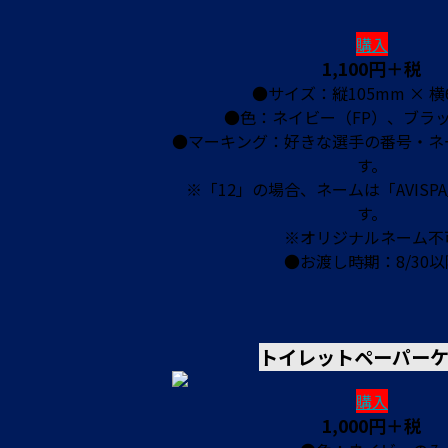
購入
1,100円＋税
●サイズ：縦105mm × 横
●色：ネイビー（FP）、ブラッ
●マーキング：好きな選手の番号・ネ
す。
※「12」の場合、ネームは「AVISP
す。
※オリジナルネーム不
●お渡し時期：8/30以
トイレットペーパーケ
購入
1,000円＋税