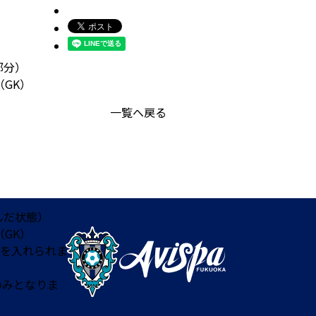
部分）
GK）
一覧へ戻る
んだ状態）
GK）
を入れられま
のみとなりま