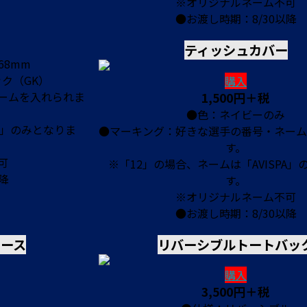
※オリジナルネーム不可
●お渡し時期：8/30以降
ティッシュカバー
68mm
ク（GK）
購入
ームを入れられま
1,500円＋税
●色：ネイビーのみ
A」のみとなりま
●マーキング：好きな選手の番号・ネーム
す。
可
※「12」の場合、ネームは「AVISPA」
降
す。
※オリジナルネーム不可
●お渡し時期：8/30以降
ース
リバーシブルトートバッ
購入
3,500円＋税