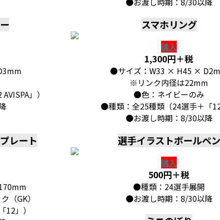
●お渡し時期：8/30以降
ー
スマホリング
購入
1,300円＋税
D3mm
●サイズ：W33 × H45 × D2
※リンク内径は22mm
AVISPA」）
●色：ネイビーのみ
降
●種類：全25種類（24選手＋「1
●お渡し時期：8/30以降
プレート
選手イラストボールペ
購入
500円＋税
170mm
●種類：24選手展開
ク（GK）
●お渡し時期：8/30以降
「12」）