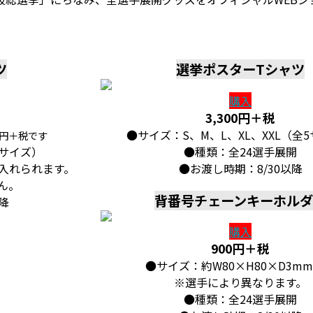
ツ
選挙ポスターTシャツ
購入
3,300円＋税
●サイズ：S、M、L、XL、XXL（全
0円＋税です
4サイズ）
●種類：全24選手展開
入れられます。
●お渡し時期：8/30以降
ん。
背番号チェーンキーホル
降
購入
900円＋税
●サイズ：約W80×H80×D3m
※選手により異なります。
●種類：全24選手展開