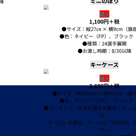
ミニのぼり
降
購入
1,100円＋税
●サイズ：縦27㎝ × 横9cm（旗
●色：ネイビー（FP）、ブラック（
●種類：24選手展開
●お渡し時期：8/30以降
キーケース
購入
2,600円＋税
●サイズ：縦105mm×横80mm（畳
●色：ネイビー（FP）、ブラック（
●マーキング：好きな選手の番号・ネーム
す。
※「12」の場合、ネームは「AVISPA」
す。