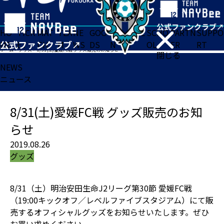
HO
TICK
MAT
TEA
NE
GOO
FA
ACADE
SCHO
PARTN
SUPPO
ME
ET
CH
M
WS
DS
N
MY
OL
ER
RT
ホーム
>
グッズ
>
8/31(土)愛媛FC戦 グッズ販売のお知らせ
閉じる
NEWS
ニュース
8/31(土)愛媛FC戦 グッズ販売のお知
らせ
2019.08.26
グッズ
8/31（土）明治安田生命J2リーグ第30節 愛媛FC戦
（19:00キックオフ／レベルファイブスタジアム）にて販
売するオフィシャルグッズをお知らせいたします。ぜひ