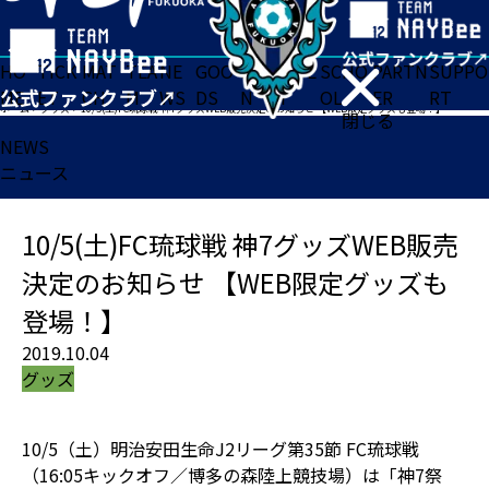
HO
TICK
MAT
TEA
NE
GOO
FA
ACADE
SCHO
PARTN
SUPPO
ME
ET
CH
M
WS
DS
N
MY
OL
ER
RT
ホーム
>
グッズ
>
10/5(土)FC琉球戦 神7グッズWEB販売決定のお知らせ 【WEB限定グッズも登場！】
閉じる
NEWS
ニュース
10/5(土)FC琉球戦 神7グッズWEB販売
決定のお知らせ 【WEB限定グッズも
登場！】
2019.10.04
グッズ
10/5（土）明治安田生命J2リーグ第35節 FC琉球戦
（16:05キックオフ／博多の森陸上競技場）は「神7祭