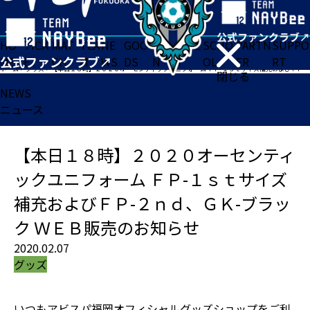
HO
TICK
MAT
TEA
NE
GOO
FA
ACADE
SCHO
PARTN
SUPPO
ME
ET
CH
M
WS
DS
N
MY
OL
ER
RT
ホーム
>
グッズ
>
【本日１８時】２０２０オーセンティックユニフォーム ＦＰ-１ｓｔサイズ補充およびＦＰ-２ｎｄ、ＧＫ-ブラック ＷＥＢ販売のお知らせ
閉じる
NEWS
ニュース
【本日１８時】２０２０オーセンティ
ックユニフォーム ＦＰ-１ｓｔサイズ
補充およびＦＰ-２ｎｄ、ＧＫ-ブラッ
ク ＷＥＢ販売のお知らせ
2020.02.07
グッズ
いつもアビスパ福岡オフィシャルグッズショップをご利