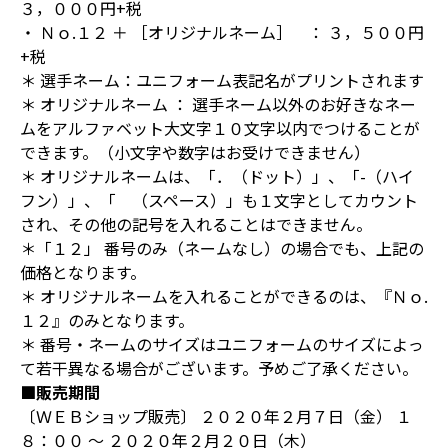
３，０００円+税
・ Ｎｏ.１２ ＋ ［オリジナルネーム］ ： ３，５００円
+税
＊ 選手ネーム：ユニフォーム表記名がプリントされます
＊ オリジナルネーム ： 選手ネーム以外のお好きなネー
ムをアルファベット大文字１０文字以内でつけることが
できます。（小文字や数字はお受けできません）
＊ オリジナルネームは、「．（ドット）」、「-（ハイ
フン）」、「 （スペース）」も１文字としてカウント
され、その他の記号を入れることはできません。
＊「１２」 番号のみ（ネームなし）の場合でも、上記の
価格となります。
＊ オリジナルネームを入れることができるのは、『Ｎｏ.
１２』のみとなります。
＊ 番号・ネームのサイズはユニフォームのサイズによっ
て若干異なる場合がございます。予めご了承ください。
■販売期間
〔ＷＥＢショップ販売〕 ２０２０年２月７日（金） １
８：００ ～ ２０２０年２月２０日（木）