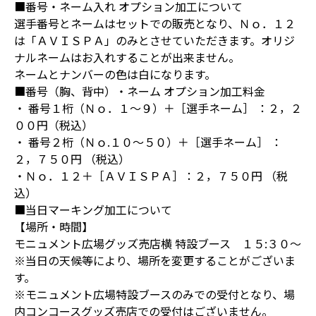
■番号・ネーム入れ オプション加工について
選手番号とネームはセットでの販売となり、Ｎｏ．１２
は「ＡＶＩＳＰＡ」のみとさせていただきます。オリジ
ナルネームはお入れすることが出来ません。
ネームとナンバーの色は白になります。
■番号（胸、背中）・ネーム オプション加工料金
・ 番号１桁（Ｎｏ．１～９）＋［選手ネーム］ ：２，２
００円（税込）
・ 番号２桁（Ｎｏ.１０～５０）＋［選手ネーム］ ：
２，７５０円 （税込）
・Ｎｏ．１２＋［ＡＶＩＳＰＡ］：２，７５０円 （税
込）
■当日マーキング加工について
【場所・時間】
モニュメント広場グッズ売店横 特設ブース １５:３０～
※当日の天候等により、場所を変更することがございま
す。
※モニュメント広場特設ブースのみでの受付となり、場
内コンコースグッズ売店での受付はございません。