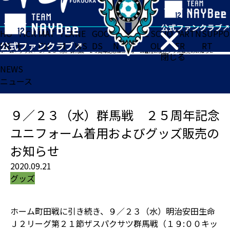
HO
TICK
MAT
TEA
NE
GOO
FA
ACADE
SCHO
PARTN
SUPPO
ME
ET
CH
M
WS
DS
N
MY
OL
ER
RT
ホーム
>
グッズ
>
９／２３（水）群馬戦 ２５周年記念ユニフォーム着用およびグッズ販売のお知らせ
閉じる
NEWS
ニュース
９／２３（水）群馬戦 ２５周年記念
ユニフォーム着用およびグッズ販売の
お知らせ
2020.09.21
グッズ
ホーム町田戦に引き続き、９／２３（水）明治安田生命
Ｊ２リーグ第２１節ザスパクサツ群馬戦（１９:００キッ