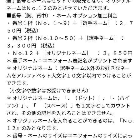
選手番号とネームはセットでの販売となり、オリジナル
ネームはＮｏ.１２のみとさせていただきます。
■番号（胸、背中）・ネーム オプション加工料金
・ 番号１桁（Ｎｏ．１～９）＋［選手ネーム］ ：２，７
５０円（税込）
・ 番号２桁（Ｎｏ.１０～５０）＋［選手ネーム］ ：
３，３００円 （税込）
・ Ｎｏ.１２ ＋ ［オリジナルネーム］ ： ３，８５０円
＊ 選手ネーム：ユニフォーム表記名がプリントされます
＊ オリジナルネーム ： 選手ネーム以外のお好きなネー
ムをアルファベット大文字１０文字以内でつけることが
できます。
（小文字や数字はお受けできません）
＊ オリジナルネームは、「．（ドット）」、「-（ハイ
フン）」、「 （スペース）」も１文字としてカウント
され、その他の記号を入れることはできません。
＊ オリジナルネームを入れることができるのは、『Ｎｏ.
１２』のみとなります。
＊ 番号・ネームのサイズはユニフォームのサイズによっ