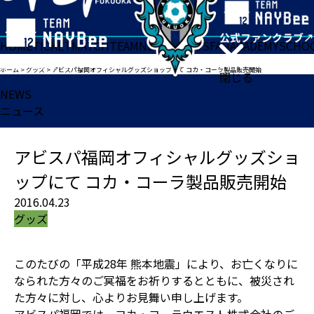
HOME
TICKET
MATCH
TEAM
NEWS
GOODS
FAN
ACADEMY
SCHO
ホーム
>
グッズ
>
アビスパ福岡オフィシャルグッズショップにて コカ・コーラ製品販売開始
閉じる
NEWS
ニュース
アビスパ福岡オフィシャルグッズショ
ップにて コカ・コーラ製品販売開始
2016.04.23
グッズ
このたびの「平成28年 熊本地震」により、お亡くなりに
なられた方々のご冥福をお祈りするとともに、被災され
た方々に対し、心よりお見舞い申し上げます。